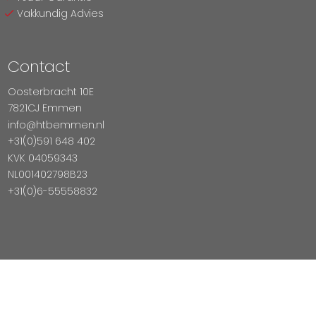
Vakkundig Advies
Contact
Oosterbracht 10E
7821CJ Emmen
info@htbemmen.nl
+31(0)591 648 402
KVK 04059343
NL001402798B23
+31(0)6-55558832
Betaal Veilig Met