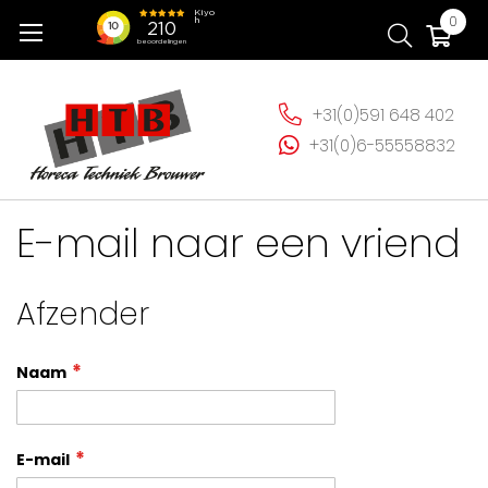
Ga
Wi
0
naar
de
inhoud
+31(0)591 648 402
+31(0)6-55558832
E-mail naar een vriend
Afzender
Naam
E-mail