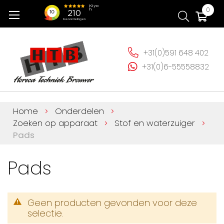
Ga
Wi
0
naar
de
inhoud
+31(0)591 648 402
+31(0)6-55558832
Home
Onderdelen
Zoeken op apparaat
Stof en waterzuiger
Pads
Pads
Geen producten gevonden voor deze
selectie.