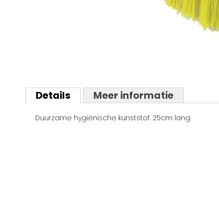
Ga
naar
Details
Meer informatie
het
begin
Duurzame hygiënische kunststof. 25cm lang.
van
de
afbeeldingen-
gallerij