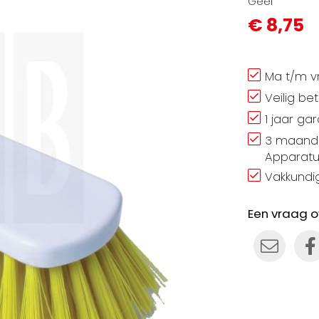
Geel
€ 8,75
Ma t/m vr
Veilig be
1 jaar ga
3 maand 
Apparatu
Vakkundig
Een vraag o