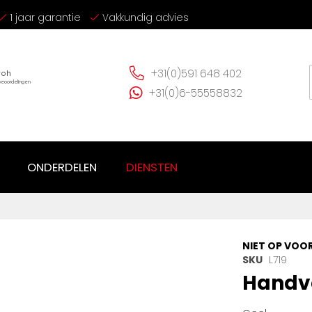
1 jaar garantie
Vakkundig advies
+31(0)591 648 402
+31(0)6-55558832
ONDERDELEN
DIENSTEN
NIET OP VOO
SKU
L719
Handve