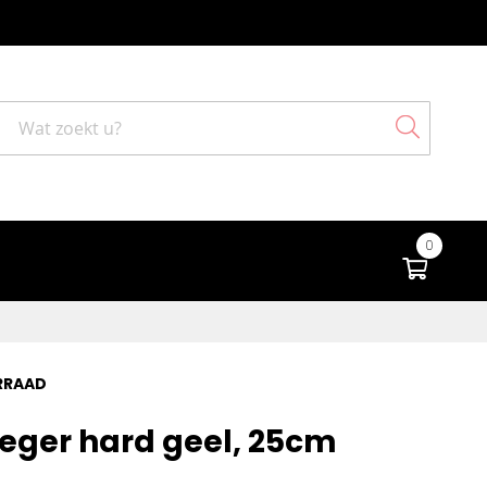
Search
0
Winke
RRAAD
ger hard geel, 25cm