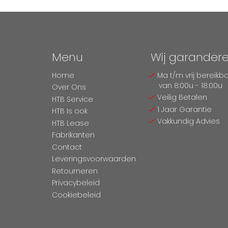
Menu
Wij garander
Home
Ma t/m vrij bereikb
van 8:00u - 18:00u
Over Ons
Veilig Betalen
HTB Service
1 Jaar Garantie
HTB Is ook
Vakkundig Advies
HTB Lease
Fabrikanten
Contact
Leveringsvoorwaarden
Retourneren
Privacybeleid
Cookiebeleid