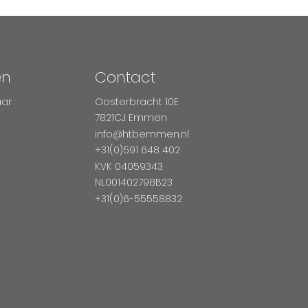
en
Contact
aar
Oosterbracht 10E
7821CJ Emmen
info@htbemmen.nl
+31(0)591 648 402
KVK 04059343
NL001402798B23
+31(0)6-55558832