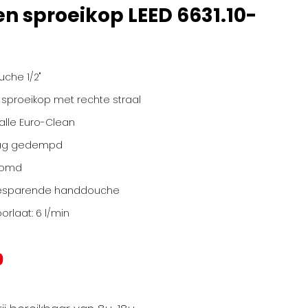
n sproeikop LEED 6631.10-
che 1/2"
 sproeikop met rechte straal
alle Euro-Clean
lag gedempd
oomd
esparende handdouche
rlaat: 6 l/min
0