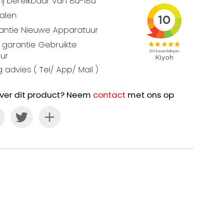
ij bereikbaar van 8u-18u
talen
rantie Nieuwe Apparatuur
garantie Gebruikte
ur
 advies ( Tel/ App/ Mail )
ver dit product? Neem
contact
met ons op