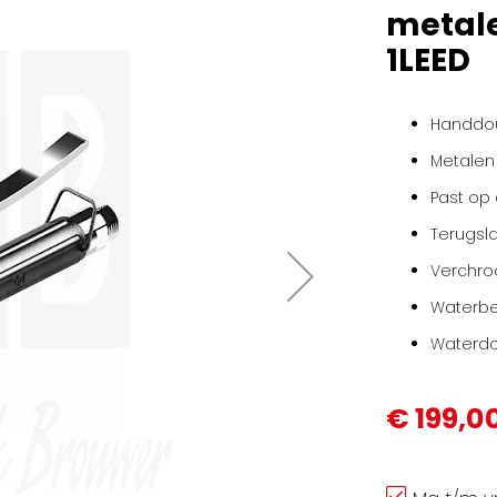
metale
1LEED
Handdou
Metalen
Past op 
Terugs
Verchr
Waterb
Waterdoo
€ 199,0