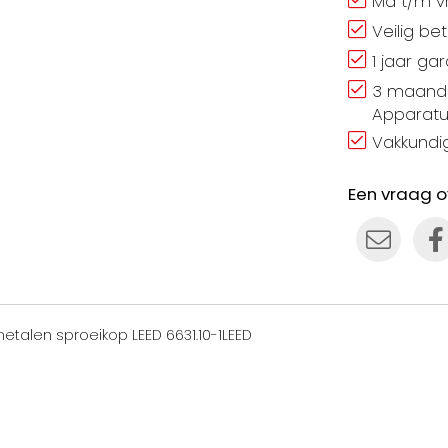
Ma t/m vr
Veilig be
1 jaar ga
3 maand 
Apparatu
Vakkundig
Een vraag o
alen sproeikop LEED 6631.10-1LEED