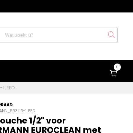
Search
0
Winke
-1LEED
RRAAD
NN_6631.10-1LEED
uche 1/2" voor
RMANN EUROCLEAN met