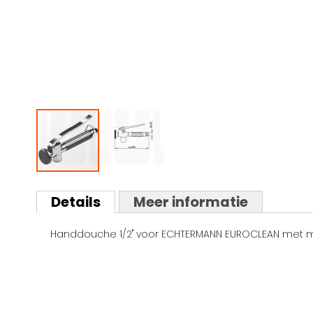
Ga
naar
Details
Meer informatie
het
begin
Handdouche 1/2" voor ECHTERMANN EUROCLEAN met met
van
de
afbeeldingen-
gallerij