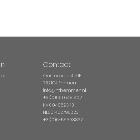
en
Contact
aar
Oosterbracht 10E
7821CJ Emmen
info@htbemmen.nl
+31(0)591 648 402
KVK 04059343
NL001402798B23
+31(0)6-55558832