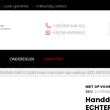
1 jaar garantie
Vakkundig advies
+31(0)591 648 402
+31(0)6-55558832
ONDERDELEN
DIENSTEN
RMANN EUROCLEAN met metalen sproeikop LEED 6631.10
NIET OP VOO
SKU
ECHTERMA
Handdo
ECHTE