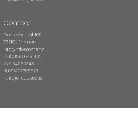
Contact
Oosterbracht 10E
7821CJ Emmen
info@htbemmen.nl
+31(0)591 648 402
KVK 04059343
NL001402798B23
+31(0)6-55558832
Betaal Veilig Met