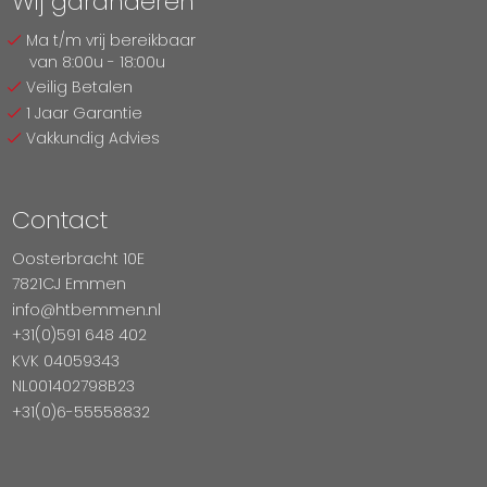
Wij garanderen
Ma t/m vrij bereikbaar
van 8:00u - 18:00u
Veilig Betalen
1 Jaar Garantie
Vakkundig Advies
Contact
Oosterbracht 10E
7821CJ Emmen
info@htbemmen.nl
+31(0)591 648 402
KVK 04059343
NL001402798B23
+31(0)6-55558832