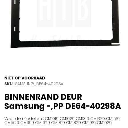
Ga
NIET OP VOORRAAD
naar
SKU
SAMSUNG_DE64-40298A
het
BINNENRAND DEUR
begin
van
Samsung -,PP DE64-40298A
de
afbeeldingen-
gallerij
Voor de modellen : CM1019 CM1029 CM1319 CM1329 CM1519
CM1529 CM1619 CM1629 CM1819 CM1829 CM1919 CM1929