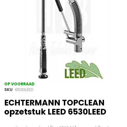
gallerij
Ga
OP VOORRAAD
naar
SKU
6530LEED
het
ECHTERMANN TOPCLEAN
begin
van
opzetstuk LEED 6530LEED
de
afbeeldingen-
gallerij