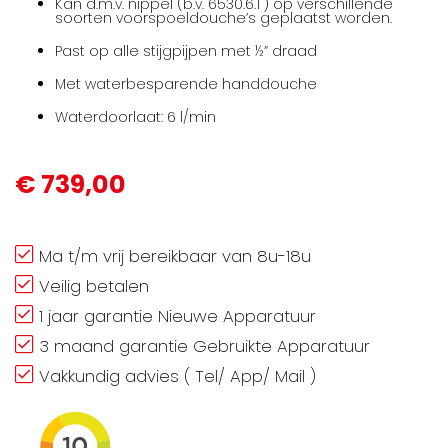
Kan d.m.v. nippel (b.v. 6530.6.1 ) op verschillende
soorten voorspoeldouche’s geplaatst worden.
Past op alle stijgpijpen met ½” draad
Met waterbesparende handdouche
Waterdoorlaat: 6 l/min
€ 739,00
Ma t/m vrij bereikbaar van 8u-18u
Veilig betalen
1 jaar garantie Nieuwe Apparatuur
3 maand garantie Gebruikte Apparatuur
Vakkundig advies ( Tel/ App/ Mail )