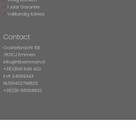
1 Jaar Garantie
Vakkundig Advies
Contact
Oosterbracht 10E
7821CJ Emmen
info@htbemmen.nl
+31(0)591 648 402
KVK 04059343
NL001402798B23
+31(0)6-55558832
Betaal Veilig Met