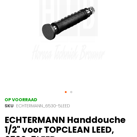
gallerij
Ga
OP VOORRAAD
naar
SKU
ECHTERMANN_6530-5LEED
het
ECHTERMANN Handdouche
begin
van
1/2" voor TOPCLEAN LEED,
de
afbeeldingen-