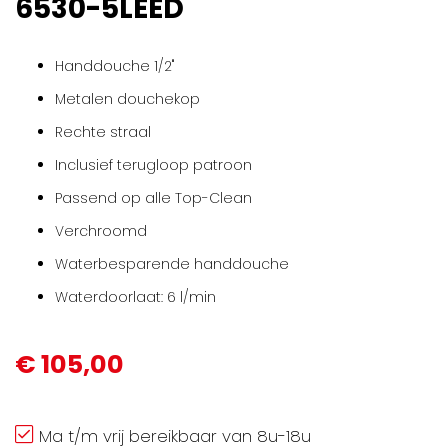
6530-5LEED
gallerij
Handdouche 1/2"
Metalen douchekop
Rechte straal
Inclusief terugloop patroon
Passend op alle Top-Clean
Verchroomd
Waterbesparende handdouche
Waterdoorlaat: 6 l/min
€ 105,00
Ma t/m vrij bereikbaar van 8u-18u