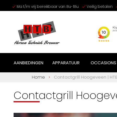
Ga
Ma t/m vrij bereikbaar van 8u-18u
Veilig betalen
naar
de
inhoud
AANBIEDINGEN
APPARATUUR
OCCASIONS
Home
Contactgrill Hoogeveen | H
Contactgrill Hooge