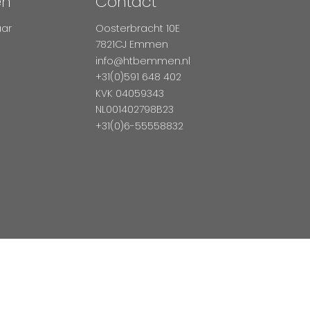
en
Contact
aar
Oosterbracht 10E
7821CJ Emmen
info@htbemmen.nl
+31(0)591 648 402
KVK 04059343
NL001402798B23
+31(0)6-55558832
Betaal Veilig Met