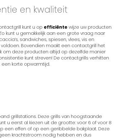
ëntie en kwaliteit
ntactgrill kunt u op
efficiënte
wijze uw producten
Zo kunt u gemakkelijk aan een grote vraag naar
ocaccia’s, sandwiches, spiesen, vlees, vis en
voldoen. Bovendien maakt een contactgrill het
jk om deze producten altijd op dezelfde manier
nsistentie kunt streven! De contactgrills verhitten
 een korte opwarmtijd.
and grillstations. Deze grills van hoogstaande
kunt u eerst al kiezen uit de grootte: voor 6 of voor 8
 op een effen of op een geribbelde bakplaat. Deze
geen krachtstroom nodig hebben en dus