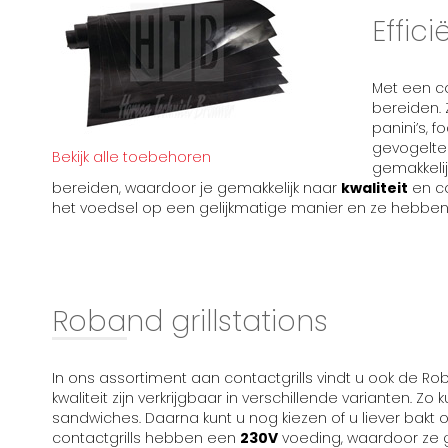
Effici
Met een co
bereiden. 
panini’s, f
gevogelte 
Bekijk alle toebehoren
gemakkeli
bereiden, waardoor je gemakkelijk naar
kwaliteit
en co
het voedsel op een gelijkmatige manier en ze hebben
Roband grillstations
In ons assortiment aan contactgrills vindt u ook de Rob
kwaliteit zijn verkrijgbaar in verschillende varianten. Zo 
sandwiches. Daarna kunt u nog kiezen of u liever bakt
contactgrills hebben een
230V
voeding, waardoor ze 