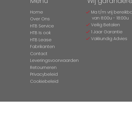
Menu
Wij garander
Home
Ma t/m vrij bereikb
van 8:00u - 18:00u
Over Ons
Veilig Betalen
HTB Service
1 Jaar Garantie
HTB Is ook
Vakkundig Advies
HTB Lease
Fabrikanten
Contact
Leveringsvoorwaarden
Retourneren
Privacybeleid
Cookiebeleid