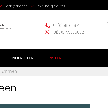
1 jaar garantie
Vakkundig advies
+31(0)591 648 402
+31(0)6-55558832
ONDERDELEN
DIENSTEN
TB Emmen
veen