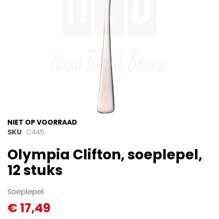
Ga
NIET OP VOORRAAD
naar
SKU
C445
het
Olympia Clifton, soeplepel,
begin
van
12 stuks
de
afbeeldingen-
gallerij
Soeplepel.
€ 17,49