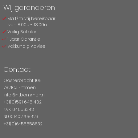
Wij garanderen
Ma t/m vrij bereikbaar
van 8:00u - 18:00u
Veilig Betalen
1 Jaar Garantie
Vakkundig Advies
Contact
Oosterbracht 10E
7821CJ Emmen
info@htbemmen.nl
+31(0)591 648 402
KVK 04059343
NL001402798B23
+31(0)6-55558832