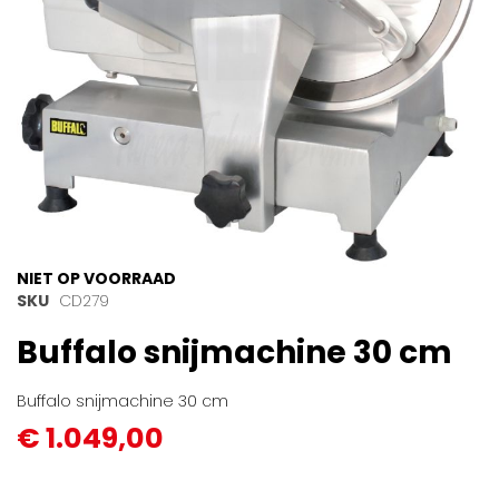
Ga
NIET OP VOORRAAD
naar
SKU
CD279
het
Buffalo snijmachine 30 cm
begin
van
de
Buffalo snijmachine 30 cm
afbeeldingen-
€ 1.049,00
gallerij