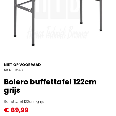
Ga
NIET OP VOORRAAD
naar
SKU
U543
het
Bolero buffettafel 122cm
begin
van
grijs
de
afbeeldingen-
gallerij
Buffettafel 122cm grijs
€ 69,99