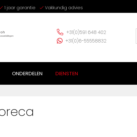
1 jaar garantie
Vakkundig advies
+31(0)591 648 402
+31(0)6-55558832
ONDERDELEN
DIENSTEN
Horeca