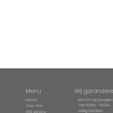
Menu
Wij garander
Home
Ma t/m vrij bereikb
van 8:00u - 18:00u
Over Ons
Veilig Betalen
HTB Service