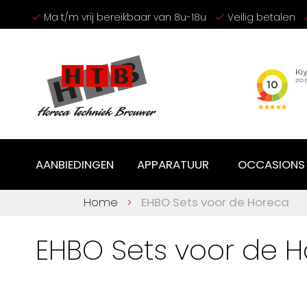
Ga
Ma t/m vrij bereikbaar van 8u-18u
Veilig betalen
naar
de
inhoud
AANBIEDINGEN
APPARATUUR
OCCASIONS
Home
EHBO Sets voor de Horeca
EHBO Sets voor de 