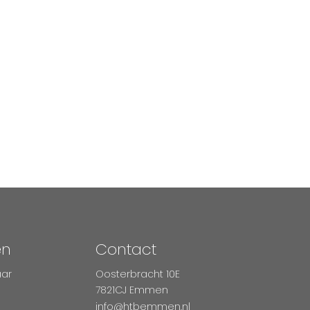
en
Contact
aar
Oosterbracht 10E
7821CJ Emmen
info@htbemmen.nl