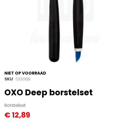
Ga
NIET OP VOORRAAD
naar
SKU
GG069
het
OXO Deep borstelset
begin
van
de
Borstelset
afbeeldingen-
€ 12,89
gallerij