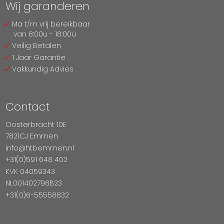
Wij garanderen
Ma t/m vrij bereikbaar
van 8:00u - 18:00u
Veilig Betalen
1 Jaar Garantie
Vakkundig Advies
Contact
Oosterbracht 10E
7821CJ Emmen
info@htbemmen.nl
+31(0)591 648 402
KVK 04059343
NL001402798B23
+31(0)6-55558832