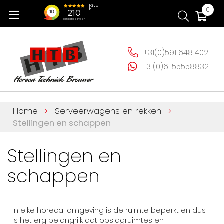
Ga
Wi
0
naar
de
inhoud
+31(0)591 648 402
+31(0)6-55558832
Home
Serveerwagens en rekken
Stellingen en schappen
Stellingen en
schappen
In elke horeca-omgeving is de ruimte beperkt en dus
is het erg belangrijk dat opslagruimtes en