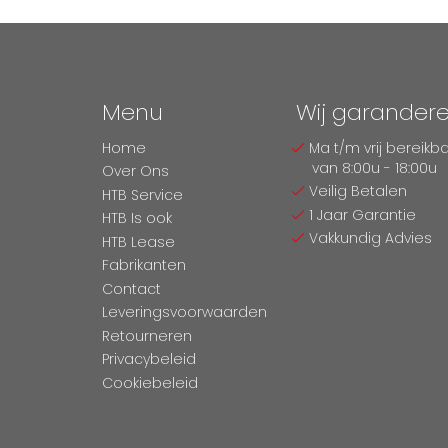
Menu
Wij garander
Home
Ma t/m vrij bereikb
van 8:00u - 18:00u
Over Ons
Veilig Betalen
HTB Service
1 Jaar Garantie
HTB Is ook
Vakkundig Advies
HTB Lease
Fabrikanten
Contact
Leveringsvoorwaarden
Retourneren
Privacybeleid
Cookiebeleid