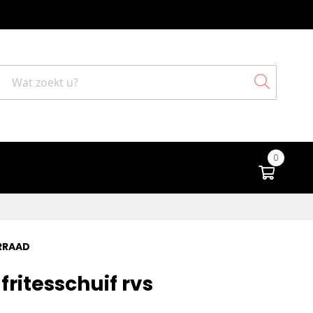
Search
0
Winke
RRAAD
fritesschuif rvs