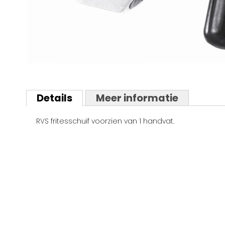
Ga
naar
Details
Meer informatie
het
begin
RVS fritesschuif voorzien van 1 handvat.
van
de
afbeeldingen-
gallerij