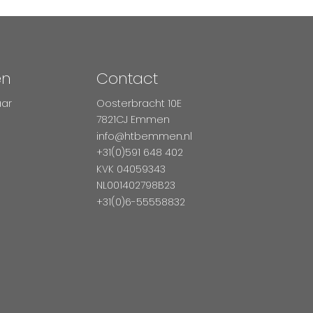
en
Contact
aar
Oosterbracht 10E
7821CJ Emmen
info@htbemmen.nl
+31(0)591 648 402
KVK 04059343
NL001402798B23
+31(0)6-55558832