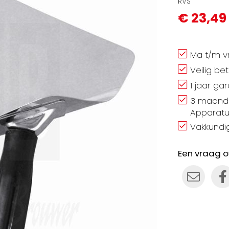
RVS
€ 23,49
Ma t/m vr
Veilig be
1 jaar ga
3 maand 
Apparatu
Vakkundig
Een vraag o