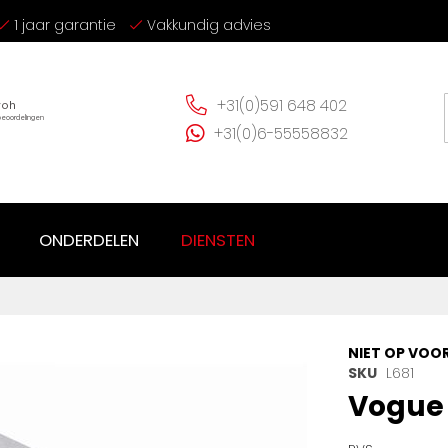
1 jaar garantie
Vakkundig advies
+31(0)591 648 402
+31(0)6-55558832
ONDERDELEN
DIENSTEN
NIET OP VOO
SKU
L681
Vogue 