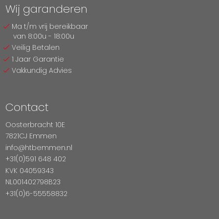
Wij garanderen
Ma t/m vrij bereikbaar
van 8:00u - 18:00u
Veilig Betalen
1 Jaar Garantie
Vakkundig Advies
Contact
Oosterbracht 10E
7821CJ Emmen
info@htbemmen.nl
+31(0)591 648 402
KVK 04059343
NL001402798B23
+31(0)6-55558832