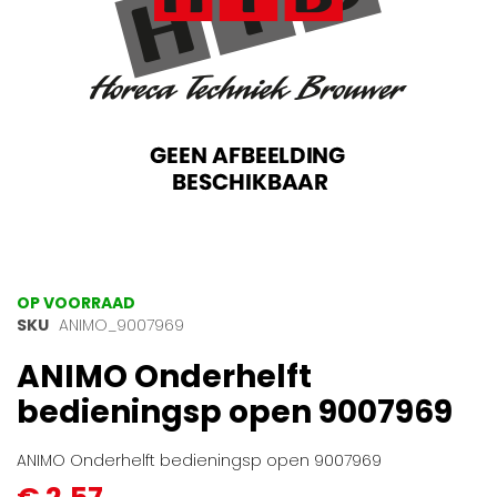
Ga
OP VOORRAAD
naar
SKU
ANIMO_9007969
het
ANIMO Onderhelft
begin
van
bedieningsp open 9007969
de
afbeeldingen-
gallerij
ANIMO Onderhelft bedieningsp open 9007969