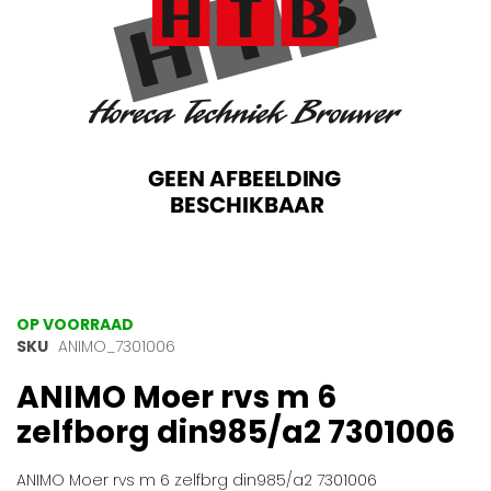
gallerij
Ga
OP VOORRAAD
naar
SKU
ANIMO_7301006
het
ANIMO Moer rvs m 6
begin
van
zelfborg din985/a2 7301006
de
afbeeldingen-
gallerij
ANIMO Moer rvs m 6 zelfbrg din985/a2 7301006