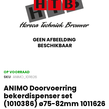
gallerij
Ga
OP VOORRAAD
naar
SKU
ANIMO_1011626
het
ANIMO Doorvoerring
begin
van
bekerdispenser set
de
afbeeldingen-
(1010386) ø75-82mm 1011626
gallerij