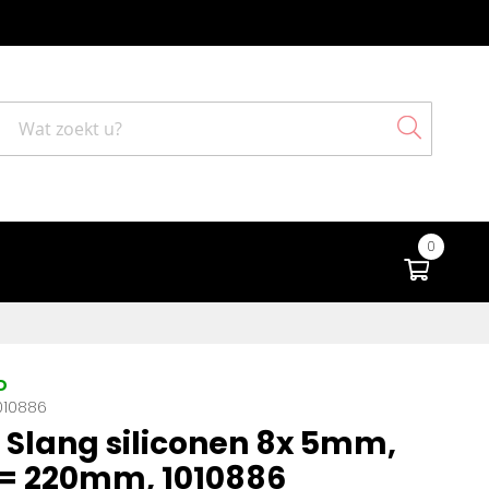
Search
0
Winke
D
010886
Slang siliconen 8x 5mm,
= 220mm, 1010886