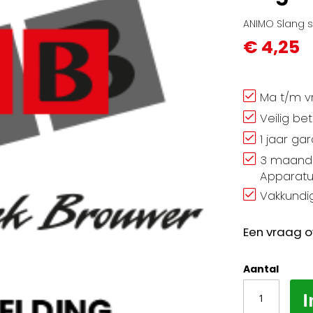
ANIMO Slang s
€ 4,25
Ma t/m vr
Veilig be
1 jaar ga
3 maand 
Apparatu
Vakkundig
Een vraag o
Aantal
I