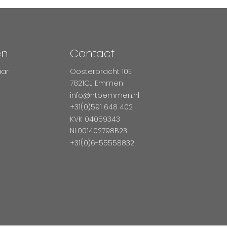
en
Contact
aar
Oosterbracht 10E
7821CJ Emmen
info@htbemmen.nl
+31(0)591 648 402
KVK 04059343
NL001402798B23
+31(0)6-55558832