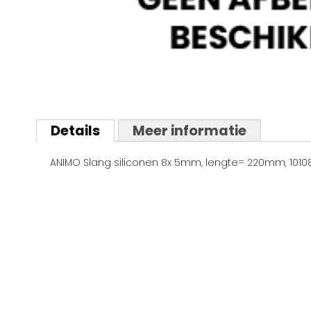
Ga
naar
Details
Meer informatie
het
begin
ANIMO Slang siliconen 8x 5mm, lengte= 220mm, 1010
van
de
afbeeldingen-
gallerij