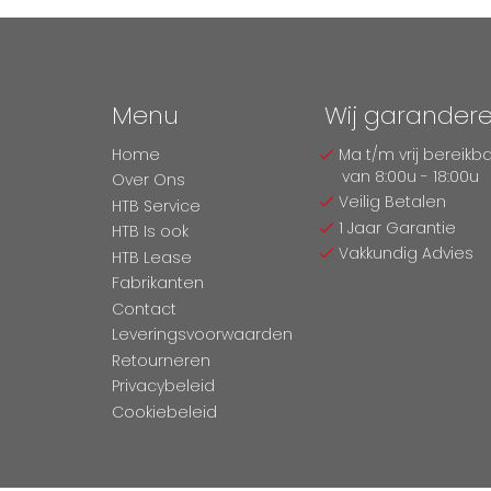
Menu
Wij garander
Home
Ma t/m vrij bereikb
van 8:00u - 18:00u
Over Ons
Veilig Betalen
HTB Service
1 Jaar Garantie
HTB Is ook
Vakkundig Advies
HTB Lease
Fabrikanten
Contact
Leveringsvoorwaarden
Retourneren
Privacybeleid
Cookiebeleid