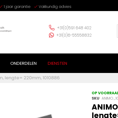
1 jaar garantie
Vakkundig advies
+31(0)591 648 402
+31(0)6-55558832
ONDERDELEN
DIENSTEN
mm, lengte= 220mm, 1010886
OP VOORRAA
SKU
ANIMO_1
ANIMO 
lengte