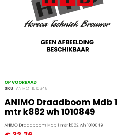
Ga
OP VOORRAAD
naar
SKU
ANIMO_1010849
het
ANIMO Draadboom Mdb 1
begin
van
mtr k882 wh 1010849
de
afbeeldingen-
gallerij
ANIMO Draadboom Mdb 1 mtr k882 wh 1010849