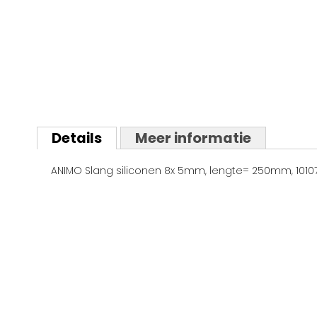
Ga
naar
Details
Meer informatie
het
begin
ANIMO Slang siliconen 8x 5mm, lengte= 250mm, 1010
van
de
afbeeldingen-
gallerij