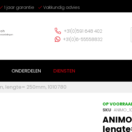
1 jaar garantie
Vakkundig advies
+31(0)591 648 402
+31(0)6-55558832
ONDERDELEN
DIENSTEN
mm, lengte= 250mm, 1010780
OP VOORRAA
SKU
ANIMO_1
ANIMO 
lengte