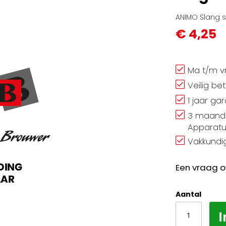
ANIMO Slang s
€ 4,25
Ma t/m vr
Veilig be
1 jaar ga
3 maand 
Apparatu
Vakkundig
Een vraag o
Aantal
I