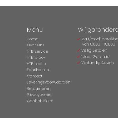
Menu
Wij garander
Home
Ma t/m vrij bereikb
van 8:00u - 18:00u
Over Ons
Veilig Betalen
HTB Service
1 Jaar Garantie
HTB Is ook
Vakkundig Advies
HTB Lease
Fabrikanten
Contact
Leveringsvoorwaarden
Retourneren
Privacybeleid
Cookiebeleid