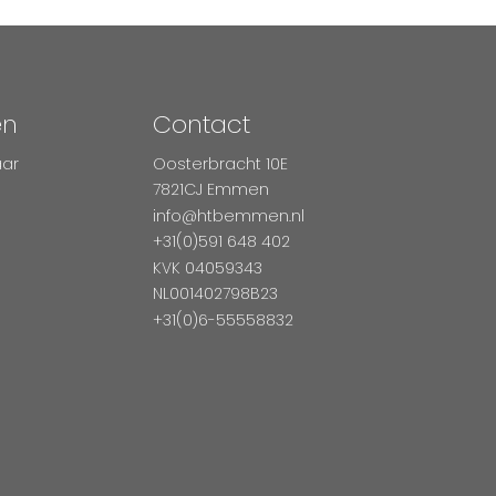
en
Contact
aar
Oosterbracht 10E
7821CJ Emmen
info@htbemmen.nl
+31(0)591 648 402
KVK 04059343
NL001402798B23
+31(0)6-55558832