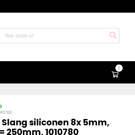
Search
0
Winke
D
010780
Slang siliconen 8x 5mm,
= 250mm, 1010780