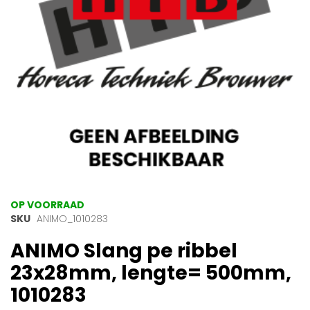
gallerij
Ga
OP VOORRAAD
naar
SKU
ANIMO_1010283
het
ANIMO Slang pe ribbel
begin
van
23x28mm, lengte= 500mm,
de
afbeeldingen-
1010283
gallerij