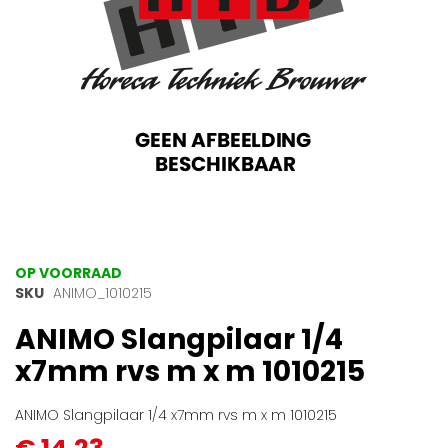
Ga
OP VOORRAAD
naar
SKU
ANIMO_1010215
het
ANIMO Slangpilaar 1/4
begin
van
x7mm rvs m x m 1010215
de
afbeeldingen-
gallerij
ANIMO Slangpilaar 1/4 x7mm rvs m x m 1010215