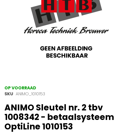
gallerij
Ga
OP VOORRAAD
naar
SKU
ANIMO_1010153
het
ANIMO Sleutel nr. 2 tbv
begin
van
1008342 - betaalsysteem
de
afbeeldingen-
OptiLine 1010153
gallerij