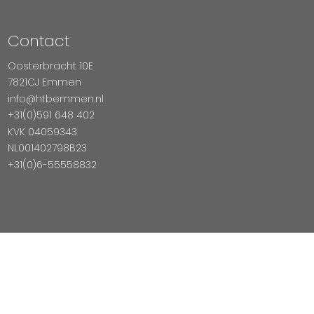
Contact
Oosterbracht 10E
7821CJ Emmen
info@htbemmen.nl
+31(0)591 648 402
KVK 04059343
NL001402798B23
+31(0)6-55558832
Betaal Veilig Met
Copyright © 2026 HTB Emmen
Magento Webshop door InDiv Solutions B.V.