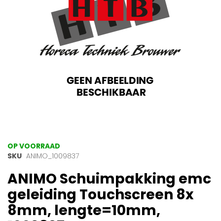
gallerij
Ga
OP VOORRAAD
naar
SKU
ANIMO_1009837
het
ANIMO Schuimpakking emc
begin
van
geleiding Touchscreen 8x
de
afbeeldingen-
8mm, lengte=10mm,
gallerij