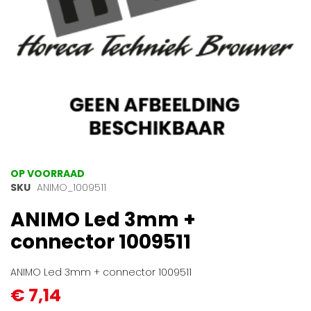
Ga
OP VOORRAAD
naar
SKU
ANIMO_1009511
het
ANIMO Led 3mm +
begin
van
connector 1009511
de
afbeeldingen-
gallerij
ANIMO Led 3mm + connector 1009511
€ 7,14