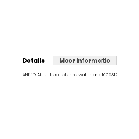
Ga
naar
Details
Meer informatie
het
begin
ANIMO Afsluitklep externe watertank 1009312
van
de
afbeeldingen-
gallerij