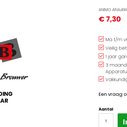
ANIMO Afsluitk
€ 7,30
Ma t/m vr
Veilig be
1 jaar ga
3 maand 
Apparatu
Vakkundig
Een vraag o
Aantal
I