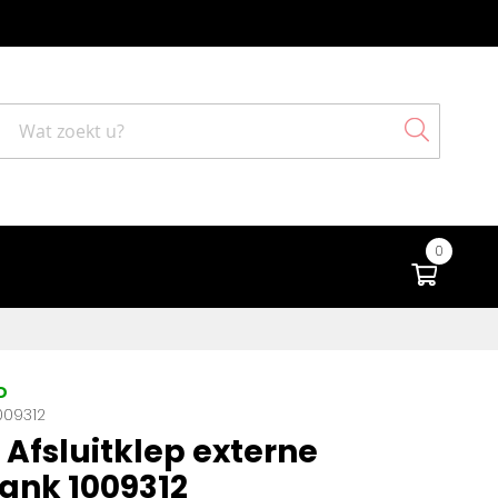
Search
0
Winke
D
009312
Afsluitklep externe
ank 1009312