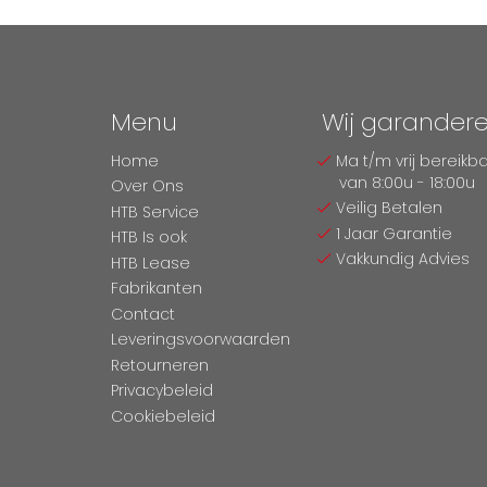
Menu
Wij garander
Home
Ma t/m vrij bereikb
van 8:00u - 18:00u
Over Ons
Veilig Betalen
HTB Service
1 Jaar Garantie
HTB Is ook
Vakkundig Advies
HTB Lease
Fabrikanten
Contact
Leveringsvoorwaarden
Retourneren
Privacybeleid
Cookiebeleid