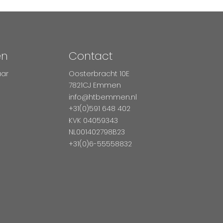
en
Contact
aar
Oosterbracht 10E
7821CJ Emmen
info@htbemmen.nl
+31(0)591 648 402
KVK 04059343
NL001402798B23
+31(0)6-55558832