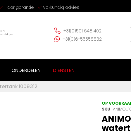
1 jaar garantie
Vakkundig advies
+31(0)591 648 402
+31(0)6-55558832
ONDERDELEN
DIENSTEN
tertank 1009312
OP VOORRAA
SKU
ANIMO_1
ANIMO 
watert