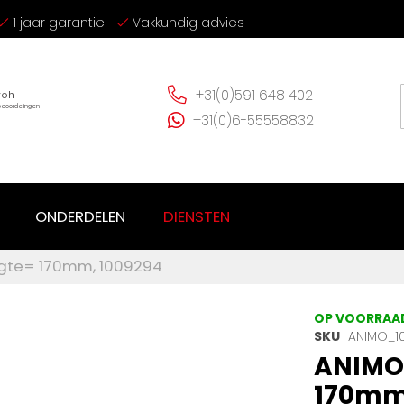
1 jaar garantie
Vakkundig advies
+31(0)591 648 402
+31(0)6-55558832
ONDERDELEN
DIENSTEN
ngte= 170mm, 1009294
OP VOORRAA
SKU
ANIMO_1
ANIMO 
170mm