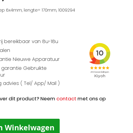
fep 6x4mm, lengte= 170mm, 1009294
ij bereikbaar van 8u-18u
talen
rantie Nieuwe Apparatuur
garantie Gebruikte
ur
 advies ( Tel/ App/ Mail )
ver dit product? Neem
contact
met ons op
n Winkelwagen