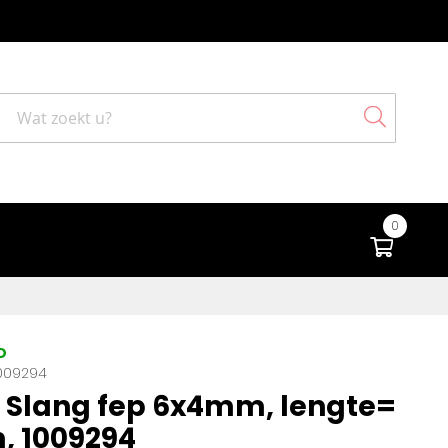
Search
0
Winke
D
009294
Slang fep 6x4mm, lengte=
, 1009294