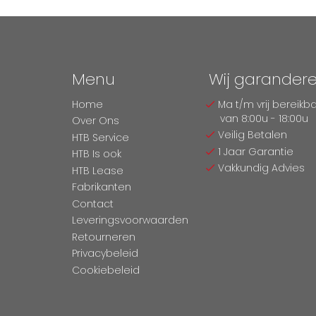
Menu
Wij garander
Home
Ma t/m vrij bereikb
van 8:00u - 18:00u
Over Ons
Veilig Betalen
HTB Service
1 Jaar Garantie
HTB Is ook
Vakkundig Advies
HTB Lease
Fabrikanten
Contact
Leveringsvoorwaarden
Retourneren
Privacybeleid
Cookiebeleid