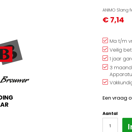
ANIMO Slang 
€ 7,14
Ma t/m vr
Veilig be
1 jaar ga
3 maand 
Apparatu
Vakkundig
Een vraag o
Aantal
I