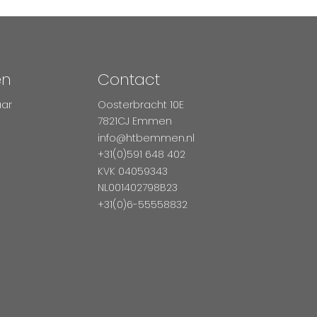
en
Contact
aar
Oosterbracht 10E
7821CJ Emmen
info@htbemmen.nl
+31(0)591 648 402
KVK 04059343
NL001402798B23
+31(0)6-55558832