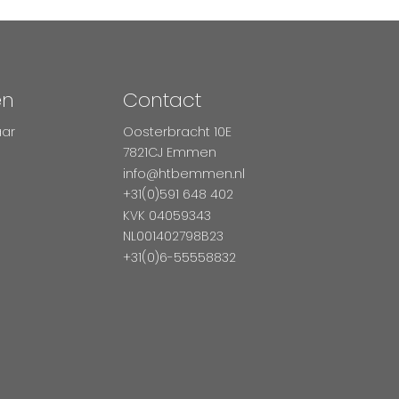
en
Contact
aar
Oosterbracht 10E
7821CJ Emmen
info@htbemmen.nl
+31(0)591 648 402
KVK 04059343
NL001402798B23
+31(0)6-55558832