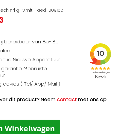
ch nri g-13.mft - aed 1009162
3
ij bereikbaar van 8u-18u
talen
rantie Nieuwe Apparatuur
garantie Gebruikte
ur
 advies ( Tel/ App/ Mail )
ver dit product? Neem
contact
met ons op
n Winkelwagen