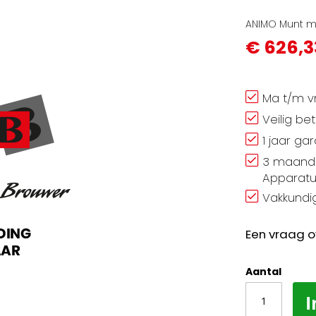
ANIMO Munt me
€ 626,3
Ma t/m vr
Veilig be
1 jaar ga
3 maand 
Apparatu
Vakkundig
Een vraag o
Aantal
I