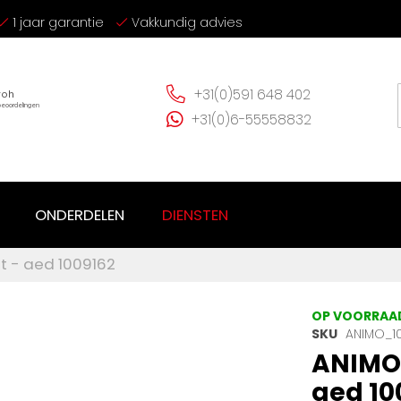
1 jaar garantie
Vakkundig advies
+31(0)591 648 402
+31(0)6-55558832
ONDERDELEN
DIENSTEN
t - aed 1009162
OP VOORRAA
SKU
ANIMO_1
ANIMO 
aed 10