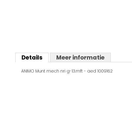
Ga
naar
Details
Meer informatie
het
begin
ANIMO Munt mech nri g-13.mft - aed 1009162
van
de
afbeeldingen-
gallerij