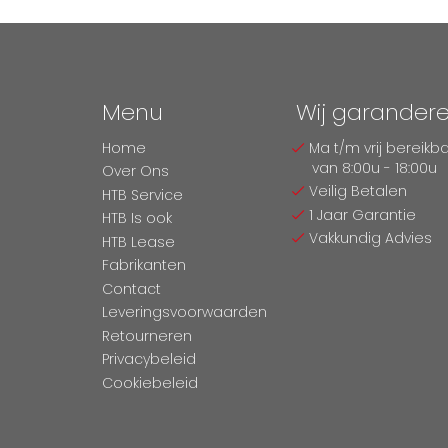
Menu
Wij garander
Home
Ma t/m vrij bereikb
van 8:00u - 18:00u
Over Ons
Veilig Betalen
HTB Service
1 Jaar Garantie
HTB Is ook
Vakkundig Advies
HTB Lease
Fabrikanten
Contact
Leveringsvoorwaarden
Retourneren
Privacybeleid
Cookiebeleid