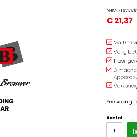
ANIMO Draadb
€ 21,37
Ma t/m vr
Veilig be
1 jaar ga
3 maand 
Apparatu
Vakkundig
Een vraag o
Aantal
I