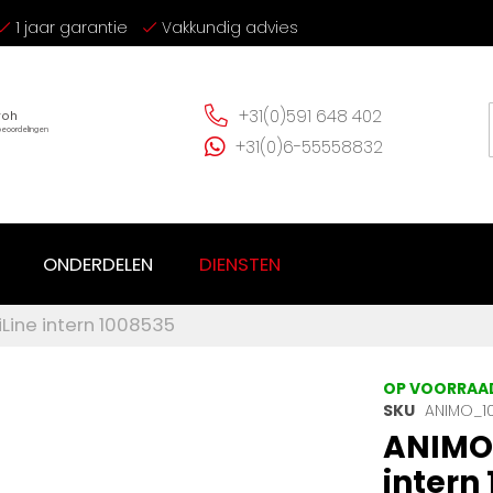
1 jaar garantie
Vakkundig advies
+31(0)591 648 402
+31(0)6-55558832
ONDERDELEN
DIENSTEN
ine intern 1008535
OP VOORRAA
SKU
ANIMO_1
ANIMO
intern