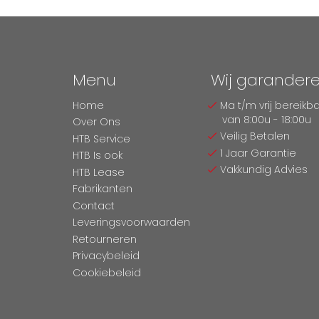
Menu
Wij garander
Home
Ma t/m vrij bereikb
van 8:00u - 18:00u
Over Ons
Veilig Betalen
HTB Service
1 Jaar Garantie
HTB Is ook
Vakkundig Advies
HTB Lease
Fabrikanten
Contact
Leveringsvoorwaarden
Retourneren
Privacybeleid
Cookiebeleid