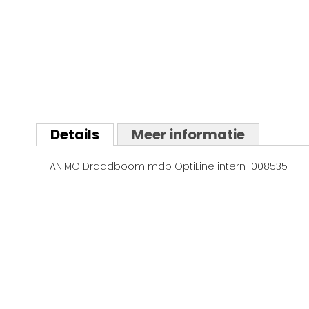
Ga
naar
Details
Meer informatie
het
begin
ANIMO Draadboom mdb OptiLine intern 1008535
van
de
afbeeldingen-
gallerij