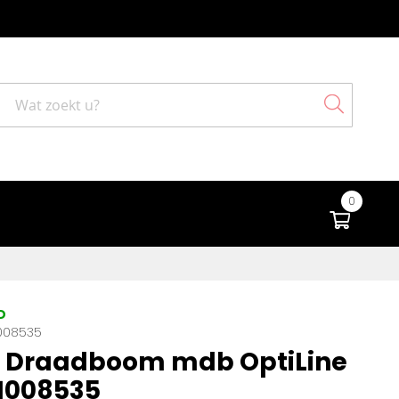
Search
0
Winke
D
008535
 Draadboom mdb OptiLine
 1008535