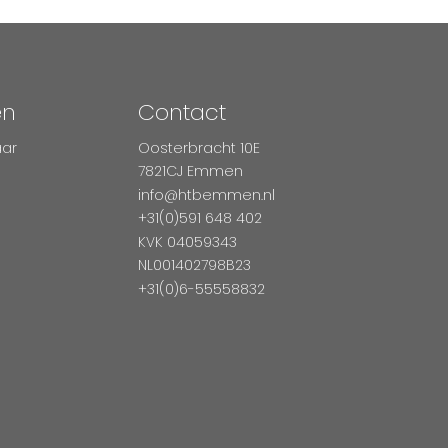
en
Contact
aar
Oosterbracht 10E
7821CJ Emmen
info@htbemmen.nl
+31(0)591 648 402
KVK 04059343
NL001402798B23
+31(0)6-55558832