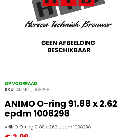
Ga
OP VOORRAAD
naar
SKU
ANIMO_1008298
het
ANIMO O-ring 91.88 x 2.62
begin
van
epdm 1008298
de
afbeeldingen-
gallerij
ANIMO O-ring 91.88 x 2.62 epdm 1008298