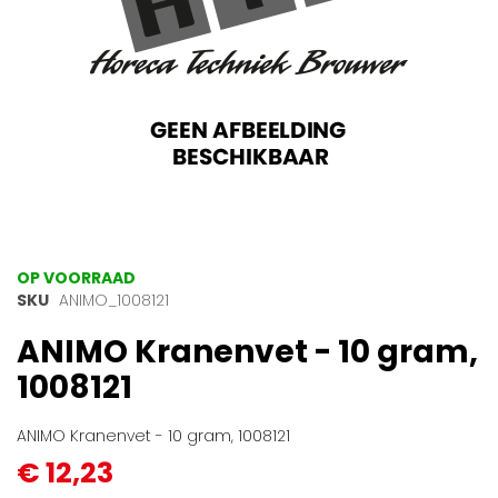
Ga
OP VOORRAAD
naar
SKU
ANIMO_1008121
het
ANIMO Kranenvet - 10 gram,
begin
van
1008121
de
afbeeldingen-
gallerij
ANIMO Kranenvet - 10 gram, 1008121
€ 12,23