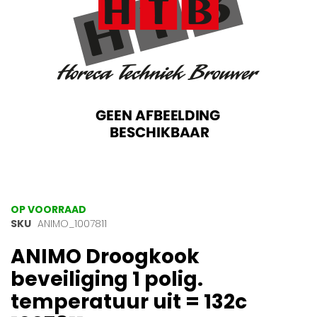
gallerij
Ga
OP VOORRAAD
naar
SKU
ANIMO_1007811
het
ANIMO Droogkook
begin
van
beveiliging 1 polig.
de
afbeeldingen-
temperatuur uit = 132c
gallerij