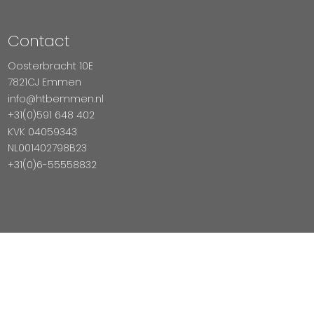
Contact
Oosterbracht 10E
7821CJ Emmen
info@htbemmen.nl
+31(0)591 648 402
KVK 04059343
NL001402798B23
+31(0)6-55558832
Betaal Veilig Met
Copyright © 2026 HTB Emmen
Magento Webshop door InDiv Solutions B.V.