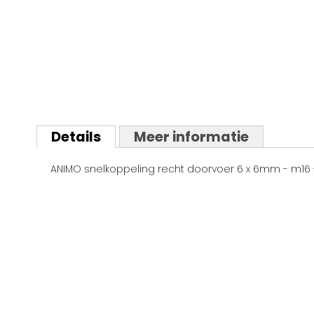
Ga
naar
Details
Meer informatie
het
begin
ANIMO snelkoppeling recht doorvoer 6 x 6mm - m16 - f
van
de
afbeeldingen-
gallerij