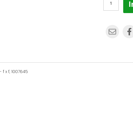
I
 x f, 1007645