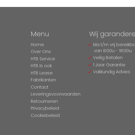
Menu
Wij garander
Home
Ma t/m vrij bereikb
van 8:00u - 18:00u
Over Ons
Veilig Betalen
HTB Service
1 Jaar Garantie
HTB Is ook
Vakkundig Advies
HTB Lease
Fabrikanten
Contact
Leveringsvoorwaarden
Retourneren
Privacybeleid
Cookiebeleid