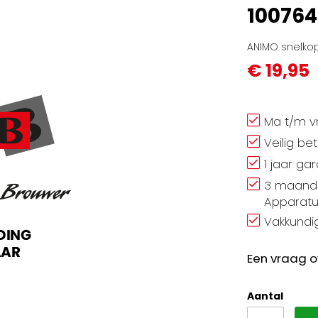
10076
ANIMO snelkop
€ 19,95
Ma t/m vr
Veilig be
1 jaar ga
3 maand 
Apparatu
Vakkundig
Een vraag o
Aantal