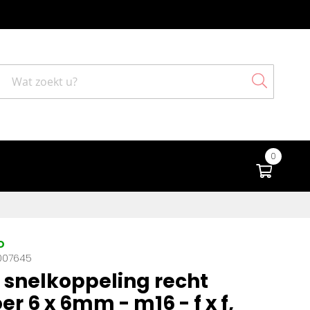
Search
0
Winke
D
007645
snelkoppeling recht
r 6 x 6mm - m16 - f x f,