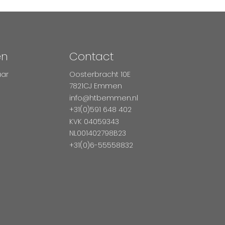
en
Contact
aar
Oosterbracht 10E
7821CJ Emmen
info@htbemmen.nl
+31(0)591 648 402
KVK 04059343
NL001402798B23
+31(0)6-55558832