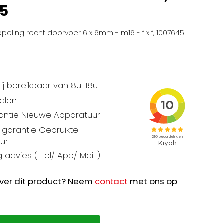
45
peling recht doorvoer 6 x 6mm - m16 - f x f, 1007645
ij bereikbaar van 8u-18u
talen
rantie Nieuwe Apparatuur
garantie Gebruikte
ur
 advies ( Tel/ App/ Mail )
ver dit product? Neem
contact
met ons op