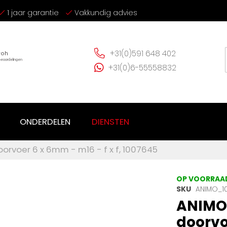
1 jaar garantie
Vakkundig advies
+31(0)591 648 402
+31(0)6-55558832
ONDERDELEN
DIENSTEN
orvoer 6 x 6mm - m16 - f x f, 1007645
OP VOORRAA
SKU
ANIMO_1
ANIMO 
doorvoe