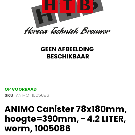
gallerij
Ga
OP VOORRAAD
naar
SKU
ANIMO_1005086
het
ANIMO Canister 78x180mm,
begin
van
hoogte=390mm, - 4.2 LITER,
de
afbeeldingen-
worm, 1005086
gallerij