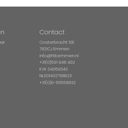
en
Contact
aar
Oosterbracht 10E
7821CJ Emmen
info@htbemmen.nl
+31(0)591 648 402
KVK 04059343
NL001402798B23
+31(0)6-55558832