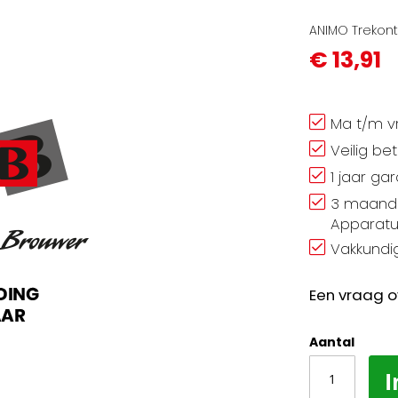
ANIMO Trekont
€ 13,91
Ma t/m vr
Veilig be
1 jaar ga
3 maand 
Apparatu
Vakkundig
Een vraag o
Aantal
I