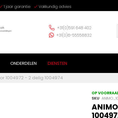
1 jaar garantie
Vakkundig advies
+31(0)591 648 402
+31(0)6-55558832
ONDERDELEN
DIENSTEN
or 1004972 - 2 delig 1004974
OP VOORRAA
SKU
ANIMO_1
ANIMO 
100497