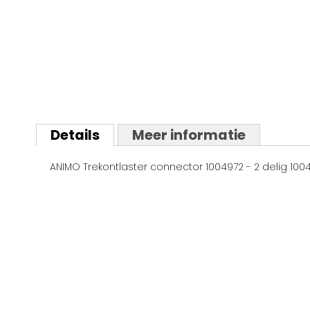
Ga
naar
Details
Meer informatie
het
begin
ANIMO Trekontlaster connector 1004972 - 2 delig 100
van
de
afbeeldingen-
gallerij