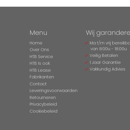
Menu
Wij garander
Home
Ma t/m vrij bereikb
van 8:00u - 18:00u
Over Ons
Veilig Betalen
HTB Service
1 Jaar Garantie
HTB Is ook
Vakkundig Advies
HTB Lease
Fabrikanten
Contact
Leveringsvoorwaarden
Retourneren
Privacybeleid
Cookiebeleid