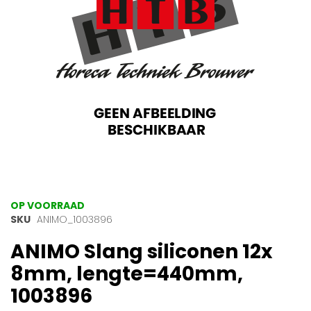
gallerij
Ga
OP VOORRAAD
naar
SKU
ANIMO_1003896
het
ANIMO Slang siliconen 12x
begin
van
8mm, lengte=440mm,
de
afbeeldingen-
1003896
gallerij