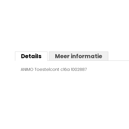
Ga
naar
Details
Meer informatie
het
begin
ANIMO Toestelcont c16a 1002887
van
de
afbeeldingen-
gallerij