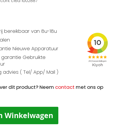
cont c16a 1002887
ij bereikbaar van 8u-18u
talen
rantie Nieuwe Apparatuur
garantie Gebruikte
ur
 advies ( Tel/ App/ Mail )
ver dit product? Neem
contact
met ons op
n Winkelwagen