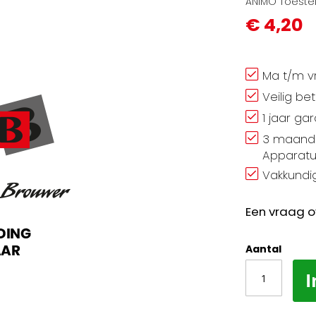
ANIMO Toestel
€ 4,20
Ma t/m vr
Veilig be
1 jaar ga
3 maand 
Apparatu
Vakkundig
Een vraag o
Aantal
I