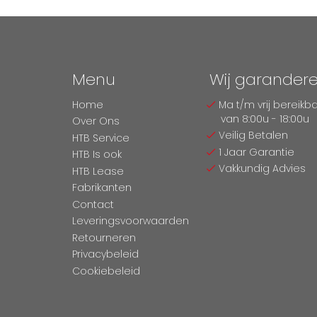
Menu
Wij garander
Home
Ma t/m vrij bereikb
van 8:00u - 18:00u
Over Ons
Veilig Betalen
HTB Service
1 Jaar Garantie
HTB Is ook
Vakkundig Advies
HTB Lease
Fabrikanten
Contact
Leveringsvoorwaarden
Retourneren
Privacybeleid
Cookiebeleid