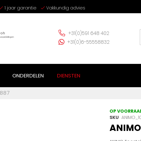
1 jaar garantie
Vakkundig advies
+31(0)591 648 402
+31(0)6-55558832
ONDERDELEN
DIENSTEN
2887
OP VOORRAA
SKU
ANIMO_1
ANIMO 