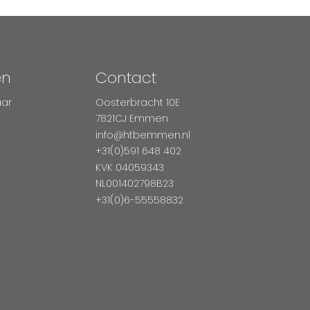
en
Contact
aar
Oosterbracht 10E
7821CJ Emmen
info@htbemmen.nl
+31(0)591 648 402
KVK 04059343
NL001402798B23
+31(0)6-55558832