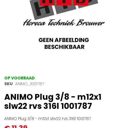
Ga
OP VOORRAAD
naar
SKU
ANIMO_1001787
het
ANIMO Plug 3/8 - m12x1
begin
van
slw22 rvs 316l 1001787
de
afbeeldingen-
gallerij
ANIMO Plug 3/8 - m12x1 slw22 rvs 316l 1001787