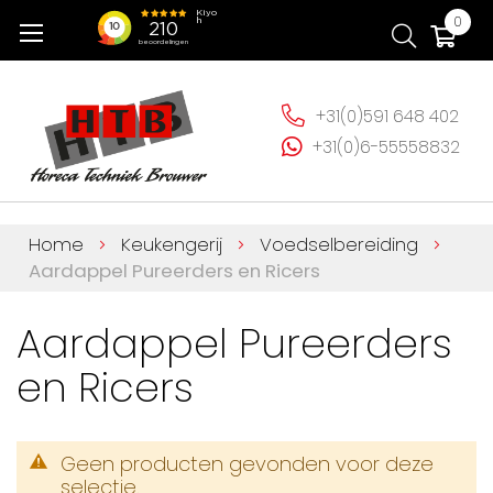
Ga
Wi
0
naar
de
inhoud
+31(0)591 648 402
+31(0)6-55558832
Home
Keukengerij
Voedselbereiding
Aardappel Pureerders en Ricers
Aardappel Pureerders
en Ricers
Geen producten gevonden voor deze
selectie.