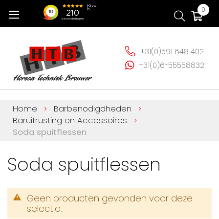
Ga
Wi
0
naar
de
inhoud
+31(0)591 648 402
+31(0)6-55558832
Home
Barbenodigdheden
Baruitrusting en Accessoires
Soda spuitflessen
Soda spuitflessen
Geen producten gevonden voor deze
selectie.