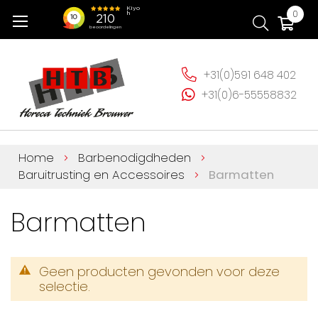
Ga
Wi
0
naar
de
inhoud
+31(0)591 648 402
+31(0)6-55558832
Home
Barbenodigdheden
Baruitrusting en Accessoires
Barmatten
Barmatten
Geen producten gevonden voor deze
selectie.